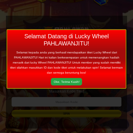
Selamat Datang di Lu